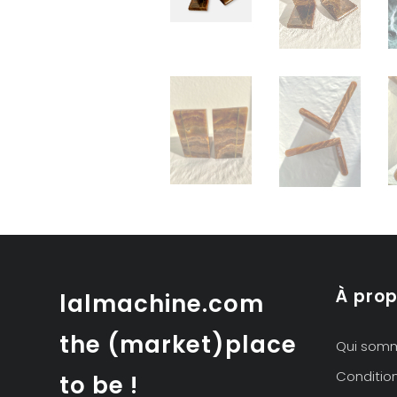
À pro
lalmachine.com
the (market)place
Qui som
Conditio
to be !