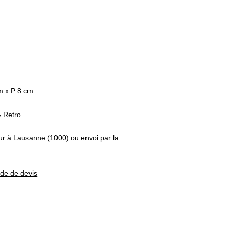
m x P 8 cm
 Retro
eur à Lausanne (1000) ou envoi par la
nde de devis