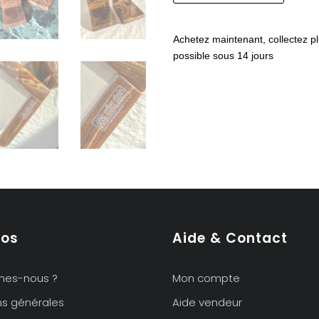
Paire
de
Achetez maintenant, collectez pl
serre
possible sous 14 jours
livres
en
marbre
pos
Aide & Contact
mes-nous ?
Mon compte
ns générales
Aide vendeur