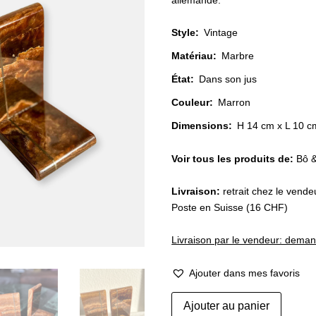
allemande.
Style
:
Vintage
Matériau
:
Marbre
État
:
Dans son jus
Couleur
:
Marron
Dimensions:
H 14 cm x L 10 c
Voir tous les produits de:
Bô &
Livraison:
retrait chez le vend
Poste en Suisse (16 CHF)
Livraison par le vendeur: dema
Ajouter dans mes favoris
quantité
Ajouter au panier
de