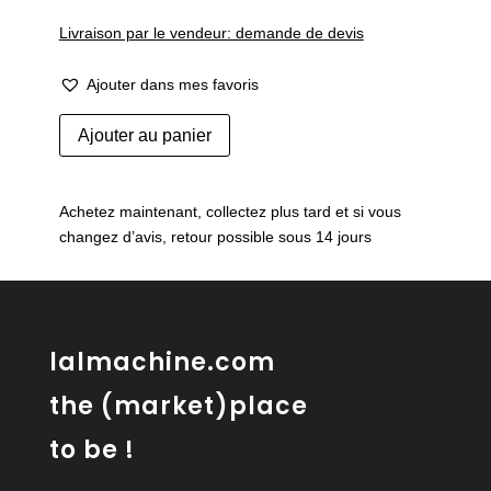
Livraison par le vendeur: demande de devis
Ajouter dans mes favoris
quantité
Ajouter au panier
de
Panneau
lumineux
Achetez maintenant, collectez plus tard et si vous
« Timezone »
changez d’avis, retour possible sous 14 jours
lalmachine.com
the (market)place
to be !