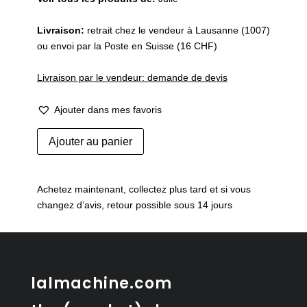
Livraison:
retrait chez le vendeur à Lausanne (1007)
ou envoi par la Poste en Suisse (16 CHF)
Livraison par le vendeur: demande de devis
Ajouter dans mes favoris
quantité
Ajouter au panier
de
Set
de
Achetez maintenant, collectez plus tard et si vous
3
changez d’avis, retour possible sous 14 jours
cintres
Karhumuovi,
Finlande
1970
lalmachine.com