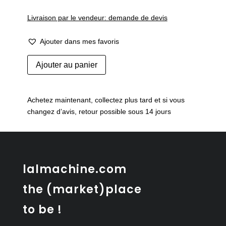
Livraison par le vendeur: demande de devis
Ajouter dans mes favoris
quantité
Ajouter au panier
de
Vase
en
Achetez maintenant, collectez plus tard et si vous
verre
changez d’avis, retour possible sous 14 jours
bullé
dans
le
style
Sargasso
lalmachine.com
the (market)place
to be !