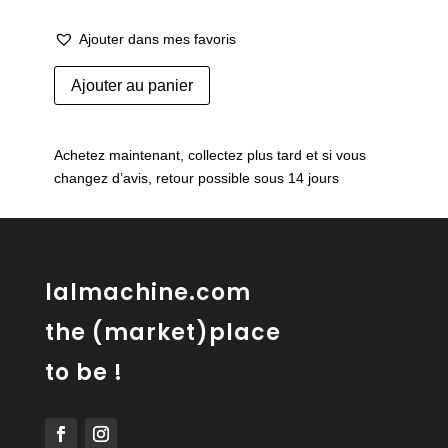
Ajouter dans mes favoris
quantité
Ajouter au panier
de
Miroir
soleil
Achetez maintenant, collectez plus tard et si vous
en
changez d’avis, retour possible sous 14 jours
rotin
lalmachine.com
the (market)place
to be !