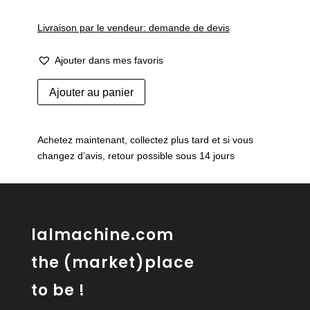
Livraison par le vendeur: demande de devis
Ajouter dans mes favoris
quantité
Ajouter au panier
de
Rare
vestiaire
Achetez maintenant, collectez plus tard et si vous
mural
changez d’avis, retour possible sous 14 jours
XL
(115
cm)
par
Karl
lalmachine.com
Fichtel
the (market)place
to be !