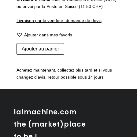
ou envoi par la Poste en Suisse (11.50 CHF)
Livraison par le vendeur: demande de devis
Ajouter dans mes favoris
quantité
Ajouter au panier
de
Housse
de
Achetez maintenant, collectez plus tard et si vous
coussin
changez d’avis, retour possible sous 14 jours
Najma
3
lalmachine.com
the (market)place
to be !