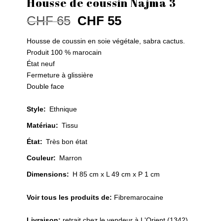
Housse de coussin Najma 3
Le
Le
CHF
65
CHF
55
prix
prix
initial
actuel
Housse de coussin en soie végétale, sabra cactus.
était :
est :
Produit 100 % marocain
CHF 65.
CHF 55.
État neuf
Fermeture à glissière
Double face
Style
:
Ethnique
Matériau
:
Tissu
État
:
Très bon état
Couleur
:
Marron
Dimensions:
H 85 cm x L 49 cm x P 1 cm
Voir tous les produits de:
Fibremarocaine
Livraison:
retrait chez le vendeur à L'Orient (1342)