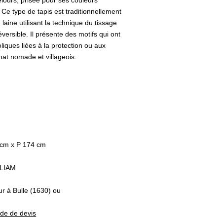
velours, prisée pour ses couleurs
 Ce type de tapis est traditionnellement
 laine utilisant la technique du tissage
éversible. Il présente des motifs qui ont
liques liées à la protection ou aux
anat nomade et villageois.
 cm x P 174 cm
LIAM
ur à Bulle (1630) ou
nde de devis