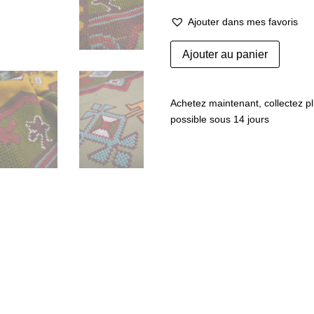
Ajouter dans mes favoris
quantité
Ajouter au panier
de
Kilim
anatolien
Achetez maintenant, collectez pl
possible sous 14 jours