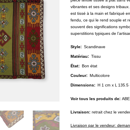
pièce textile tissée à plat sans 
vibrantes et ses designs tribaux.
est tissé à la main et fabriqué en
fendu, ce qui le rend souple et r
souvent des significations symbo
superstitions typiques de l’artis
Style
:
Scandinave
Matériau
:
Tissu
État
:
Bon état
Couleur
:
Multicolore
Dimensions:
H 1 cm x L 135.5
Voir tous les produits de:
ABE
Livraison:
retrait chez le vende
Livraison par le vendeur: dema