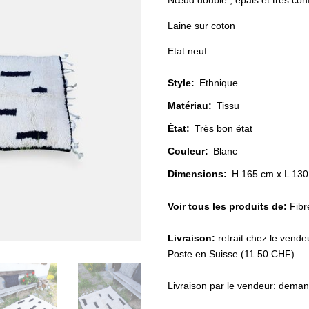
Nœud double , épais et très con
Laine sur coton
Etat neuf
Style
:
Ethnique
Matériau
:
Tissu
État
:
Très bon état
Couleur
:
Blanc
Dimensions:
H 165 cm x L 130
Voir tous les produits de:
Fib
Livraison:
retrait chez le vende
Poste en Suisse (11.50 CHF)
Livraison par le vendeur: dema