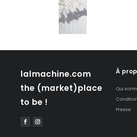
À pro
lalmachine.com
the (market)place
Qui som
Conditio
to be !
Presse