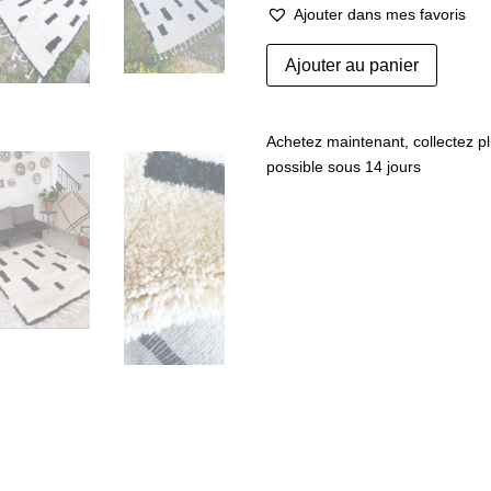
Ajouter dans mes favoris
quantité
Ajouter au panier
de
Tapis
berbère
Achetez maintenant, collectez pl
N°
possible sous 14 jours
718