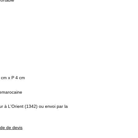
fortable
 cm x P 4 cm
remarocaine
ur à L'Orient (1342) ou envoi par la
nde de devis