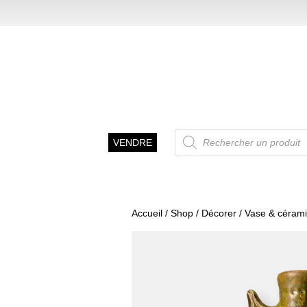
Recherche
VENDRE
de
produits
Accueil
/
Shop
/
Décorer
/
Vase & céram