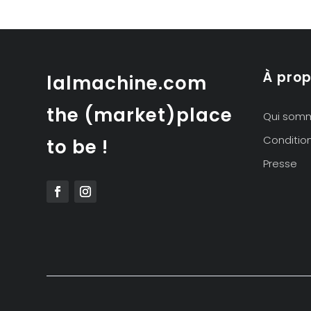
À pro
lalmachine.com
the (market)place
Qui som
Conditio
to be !
Presse