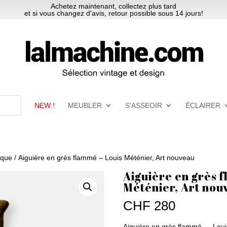
Achetez maintenant, collectez plus tard
et si vous changez d'avis, retour possible sous 14 jours!
NEW !
MEUBLER
S’ASSEOIR
ÉCLAIRER
ique
/ Aiguière en grès flammé – Louis Méténier, Art nouveau
Aiguière en grès 
Méténier, Art nou
CHF
280
Aiguière en grès flammé — Loui