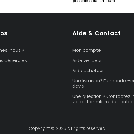
possible sous 14 jours
flammé
-
Louis
Méténier,
pos
Aide & Contact
Art
nouveau
mes-nous ?
Mon compte
ns générales
Aide vendeur
Aide acheteur
Une livraison? Demandez-n
devis
Une question ? Contactez-
via ce formulaire de contact
Copyright © 2026 all rights reserved