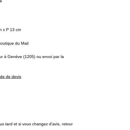
e
m x P 13 cm
outique du Mail
eur à Genève (1205) ou envoi par la
nde de devis
us tard et si vous changez d’avis, retour