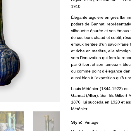
1910
Élégante aiguière en grès flamm
potiers de Gannat, représentativ
silhouette épurée et ses émaux f
de couleurs chaud et subtil, rés
émaux héritée d’un savoir-faire f
et riche en matière, elle témoigne
vers l’innovation qui fera la re
par Gilbert et son fameux « bleu
ou comme point d’élégance dans u
aussi bien à l’exposition qu’à u
Louis Méténier (1844-1922) est u
Gannat (Allier). Son fils Gilber
1876, lui succéda en 1920 et as
Méténier.
Style
:
Vintage