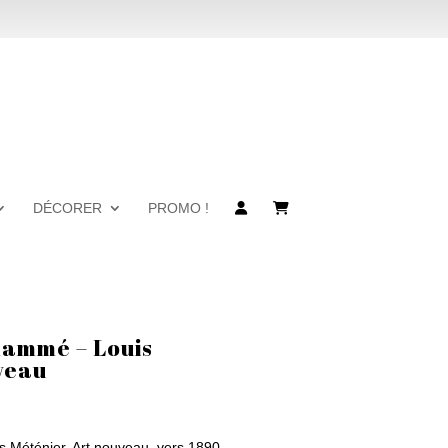
DÉCORER
PROMO !
flammé – Louis
veau
s Méténier, Art nouveau, vers 1890-