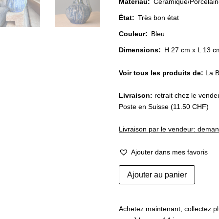
Matériau
:
Céramique/Porcelain
État
:
Très bon état
Couleur
:
Bleu
Dimensions:
H 27 cm x L 13 c
Voir tous les produits de:
La B
Livraison:
retrait chez le vend
Poste en Suisse (11.50 CHF)
Livraison par le vendeur: dema
Ajouter dans mes favoris
quantité
Ajouter au panier
de
Aiguière
en
Achetez maintenant, collectez pl
grès