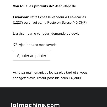
Voir tous les produits de:
Jean-Baptiste
Livraison:
retrait chez le vendeur à Les Acacias
(1227) ou envoi par la Poste en Suisse (40 CHF)
Livraison par le vendeur: demande de devis
Ajouter dans mes favoris
quantité
Ajouter au panier
de
Lampe
art
Achetez maintenant, collectez plus tard et si vous
déco
changez d’avis, retour possible sous 14 jours
lalmachine.com