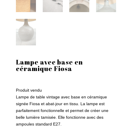
Lampe avec base en
céramique Fiosa
Le
Le
prix
prix
Produit vendu
initial
actuel
Lampe de table vintage avec base en céramique
était :
est :
signée Fiosa et abat-jour en tissu. La lampe est
CHF 120.
CHF 90.
parfaitement fonctionnelle et permet de créer une
belle lumière tamisée. Elle fonctionne avec des
ampoules standard E27.