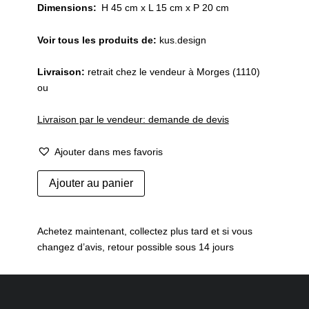
Dimensions:
H 45 cm x L 15 cm x P 20 cm
Voir tous les produits de:
kus.design
Livraison:
retrait chez le vendeur à Morges (1110)
ou
Livraison par le vendeur: demande de devis
Ajouter dans mes favoris
quantité
Ajouter au panier
de
Lampe
de
Achetez maintenant, collectez plus tard et si vous
bureau
changez d’avis, retour possible sous 14 jours
bauhaus
BAG
Turgi