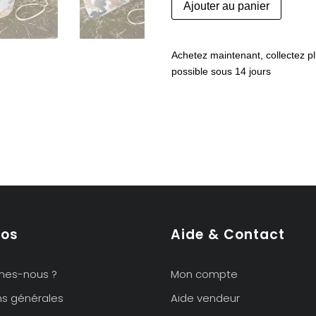
Ajouter au panier
de
Lampe
de
Achetez maintenant, collectez pl
chevet
possible sous 14 jours
vintage
en
laiton
pos
Aide & Contact
mes-nous ?
Mon compte
ns générales
Aide vendeur