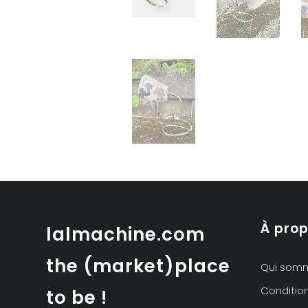
À pro
lalmachine.com
the (market)place
Qui som
Conditio
to be !