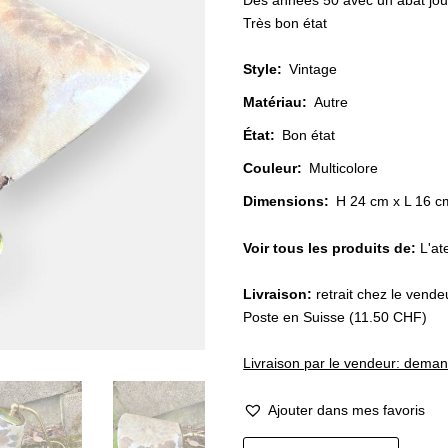
Des années 50 avec un abat jour
Très bon état
Style
:
Vintage
Matériau
:
Autre
État
:
Bon état
Couleur
:
Multicolore
Dimensions:
H 24 cm x L 16 c
Voir tous les produits de:
L'at
Livraison:
retrait chez le vende
Poste en Suisse (11.50 CHF)
Livraison par le vendeur: dema
Ajouter dans mes favoris
quantité