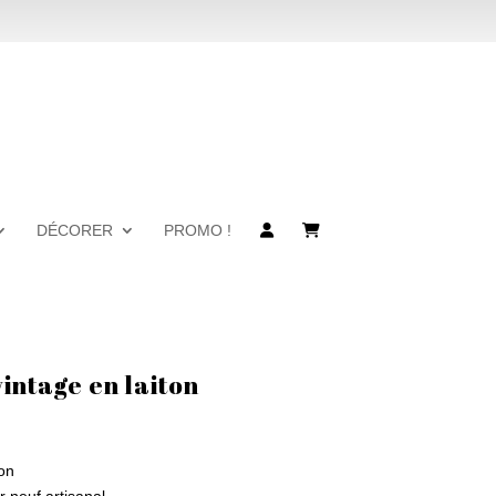
DÉCORER
PROMO !
intage en laiton
on