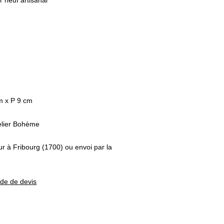
 neuf artisanal
m x P 9 cm
elier Bohème
ur à Fribourg (1700) ou envoi par la
nde de devis