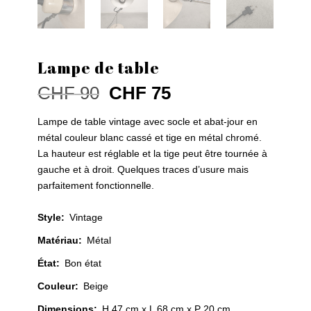
Lampe de table
Le
Le
CHF
90
CHF
75
prix
prix
initial
actuel
Lampe de table vintage avec socle et abat-jour en
était :
est :
métal couleur blanc cassé et tige en métal chromé.
CHF 90.
CHF 75.
La hauteur est réglable et la tige peut être tournée à
gauche et à droit. Quelques traces d’usure mais
parfaitement fonctionnelle.
Style
:
Vintage
Matériau
:
Métal
État
:
Bon état
Couleur
:
Beige
Dimensions:
H 47 cm x L 68 cm x P 20 cm