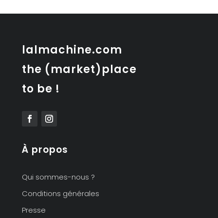
en
travertin
Fratelli
Manelli
lalmachine.com
the (market)place
to be !
À propos
Qui sommes-nous ?
Conditions générales
Presse