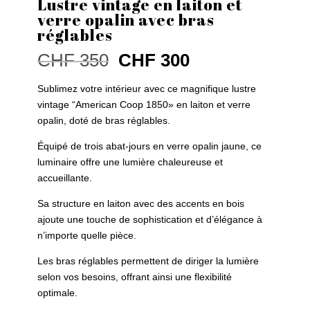
Lustre vintage en laiton et
verre opalin avec bras
réglables
Le
Le
CHF
350
CHF
300
prix
prix
initial
actuel
Sublimez votre intérieur avec ce magnifique lustre
était :
est :
vintage “American Coop 1850» en laiton et verre
CHF 350.
CHF 300.
opalin, doté de bras réglables.
Équipé de trois abat-jours en verre opalin jaune, ce
luminaire offre une lumière chaleureuse et
accueillante.
Sa structure en laiton avec des accents en bois
ajoute une touche de sophistication et d’élégance à
n’importe quelle pièce.
Les bras réglables permettent de diriger la lumière
selon vos besoins, offrant ainsi une flexibilité
optimale.