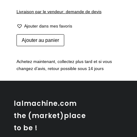
Livraison par le vendeur: demande de devis
Ajouter dans mes favoris
quantité
Ajouter au panier
de
Lustre
vintage
Achetez maintenant, collectez plus tard et si vous
en
changez d’avis, retour possible sous 14 jours
laiton
et
verre
opalin
avec
lalmachine.com
bras
the (market)place
réglables
to be !