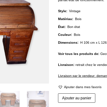
était :
parfait état de fonctionnement.
CHF 85
Style
:
Vintage
Matériau
:
Bois
État
:
Bon état
Couleur
:
Bois
Dimensions:
H 106 cm x L 126
Voir tous les produits de:
Geof
Livraison:
retrait chez le vend
Livraison par le vendeur: dema
Ajouter dans mes favoris
quantité
Ajouter au panier
de
Bureau