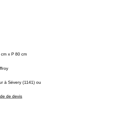
est :
0.
CHF 700.
 cm x P 80 cm
froy
eur à Sévery (1141) ou
nde de devis