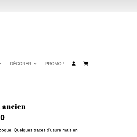
DÉCORER
PROMO !
 ancien
Le
0
prix
actuel
poque. Quelques traces d’usure mais en