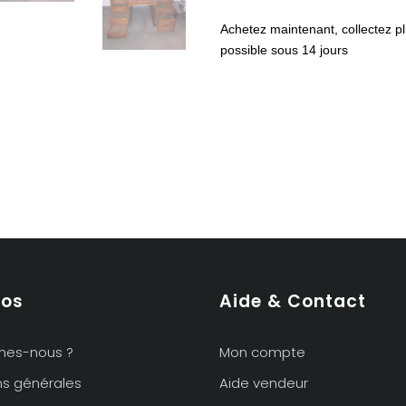
américain
Achetez maintenant, collectez pl
ancien
possible sous 14 jours
pos
Aide & Contact
mes-nous ?
Mon compte
ns générales
Aide vendeur