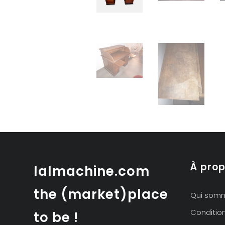
À pro
lalmachine.com
the (market)place
Qui som
Conditio
to be !