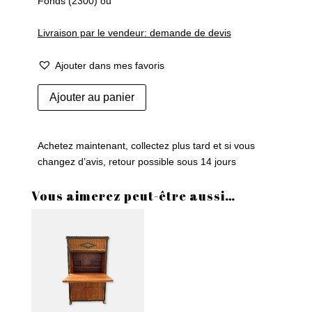
Fonds (2300) ou
Livraison par le vendeur: demande de devis
Ajouter dans mes favoris
quantité
Ajouter au panier
de
Paire
de
Achetez maintenant, collectez plus tard et si vous
têtes
changez d’avis, retour possible sous 14 jours
de
lit
Vous aimerez peut-être aussi…
une
place
en
osier
tressé