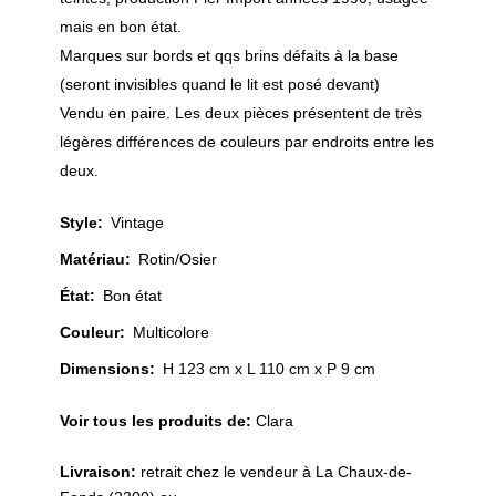
mais en bon état.
Marques sur bords et qqs brins défaits à la base
(seront invisibles quand le lit est posé devant)
Vendu en paire. Les deux pièces présentent de très
légères différences de couleurs par endroits entre les
deux.
Style
:
Vintage
Matériau
:
Rotin/Osier
État
:
Bon état
Couleur
:
Multicolore
Dimensions:
H 123 cm x L 110 cm x P 9 cm
Voir tous les produits de:
Clara
Livraison:
retrait chez le vendeur à La Chaux-de-