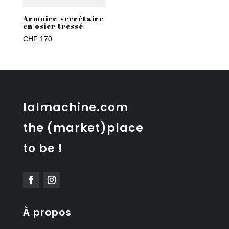
Armoire-secrétaire
en osier tressé
CHF
170
lalmachine.com
the (market)place
to be !
À propos