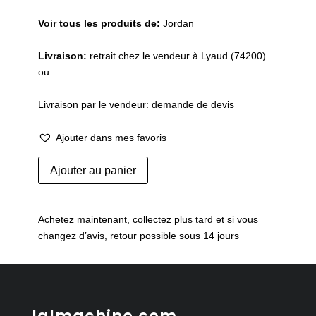
Voir tous les produits de:
Jordan
Livraison:
retrait chez le vendeur à Lyaud (74200)
ou
Livraison par le vendeur: demande de devis
Ajouter dans mes favoris
quantité
Ajouter au panier
de
Ancien
comptoir
Achetez maintenant, collectez plus tard et si vous
de
changez d’avis, retour possible sous 14 jours
magasin