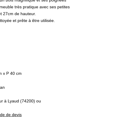
c un bois magnifique et ses poignées
it meuble très pratique avec ses petites
t 27cm de hauteur.
toyée et prête à être utilisée.
m x P 40 cm
dan
eur à Lyaud (74200) ou
nde de devis