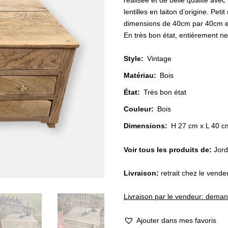
réalisée et de belle qualité ave
lentilles en laiton d’origine. Pet
dimensions de 40cm par 40cm e
En très bon état, entièrement net
Style
:
Vintage
Matériau
:
Bois
État
:
Très bon état
Couleur
:
Bois
Dimensions:
H 27 cm x L 40 c
Voir tous les produits de:
Jor
Livraison:
retrait chez le vend
Livraison par le vendeur: dema
Ajouter dans mes favoris