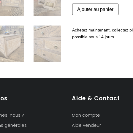
quantité
Ajouter au panier
de
Ancienne
commode
Achetez maintenant, collectez pl
de
possible sous 14 jours
maîtrise
pos
Aide & Contact
mes-nous ?
Mon compte
ns générales
Aide vendeur