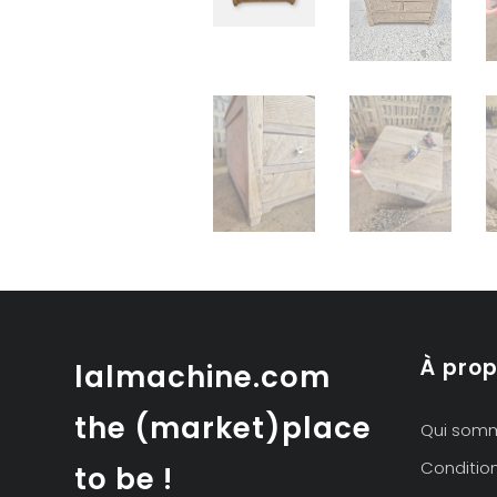
À pro
lalmachine.com
the (market)place
Qui som
Conditio
to be !