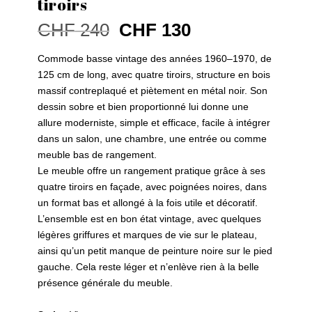
tiroirs
Le
Le
CHF
240
CHF
130
prix
prix
initial
actuel
Commode basse vintage des années 1960–1970, de
était :
est :
125 cm de long, avec quatre tiroirs, structure en bois
CHF 240.
CHF 130.
massif contreplaqué et piètement en métal noir. Son
dessin sobre et bien proportionné lui donne une
allure moderniste, simple et efficace, facile à intégrer
dans un salon, une chambre, une entrée ou comme
meuble bas de rangement.
Le meuble offre un rangement pratique grâce à ses
quatre tiroirs en façade, avec poignées noires, dans
un format bas et allongé à la fois utile et décoratif.
L’ensemble est en bon état vintage, avec quelques
légères griffures et marques de vie sur le plateau,
ainsi qu’un petit manque de peinture noire sur le pied
gauche. Cela reste léger et n’enlève rien à la belle
présence générale du meuble.