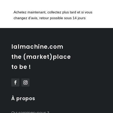
Commode
basse
Achetez maintenant, collectez plus tard et si vous
vintage
changez d’avis, retour possible sous 14 jours
4
tiroirs
lalmachine.com
the (market)place
to be !
À propos
Qui sommes-nous ?