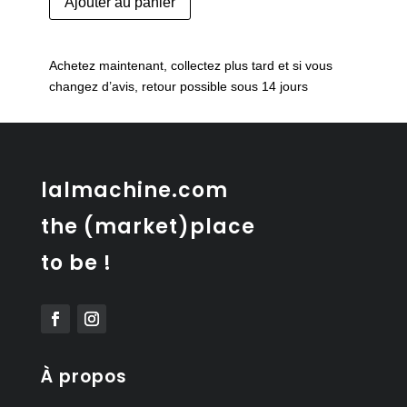
Ajouter au panier
de
Commode
tombeau
Achetez maintenant, collectez plus tard et si vous
Louis
changez d’avis, retour possible sous 14 jours
XV
lalmachine.com
the (market)place
to be !
À propos