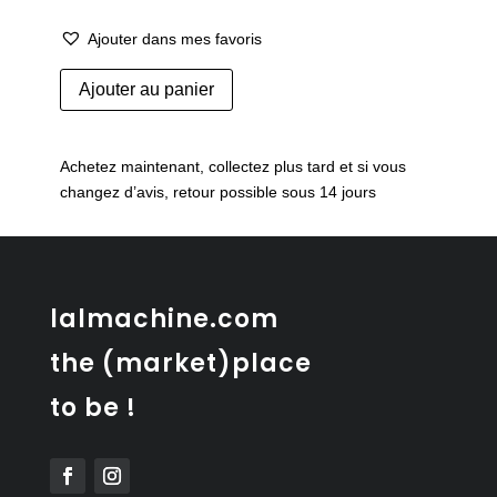
Ajouter dans mes favoris
quantité
Ajouter au panier
de
Console
USM
Achetez maintenant, collectez plus tard et si vous
Haller
changez d’avis, retour possible sous 14 jours
lalmachine.com
the (market)place
to be !