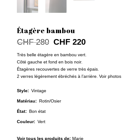
Étagère bambou
Le
Le
CHF
280
CHF
220
prix
prix
initial
actuel
Très belle étagère en bambou vert.
était :
est :
Côté gauche et fond en bois noir.
CHF 280.
CHF 220.
Étagères recouvertes de verre très épais.
2 verres légèrement ébréchés à l’arrière. Voir photos
Style
:
Vintage
Matériau
:
Rotin/Osier
État
:
Bon état
Couleur
:
Vert
Voir tous les produits de:
Marie