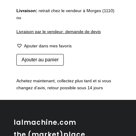
Livraison:
retrait chez le vendeur à Morges (1110)
ou
Livraison par le vendeur: demande de devis
Ajouter dans mes favoris
quantité
Ajouter au panier
de
Table
d'appoint
Achetez maintenant, collectez plus tard et si vous
danoise
changez d’avis, retour possible sous 14 jours
en
teck
lalmachine.com
the (market)place