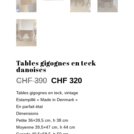
Tables gigognes en teck
danoises
Le
Le
CHF
390
CHF
320
prix
prix
initial
actuel
Tables gigognes en teck, vintage
était :
est :
Estampillé « Made in Denmark »
CHF 390.
CHF 320.
En parfait état
Dimensions
Petite 36×39,5 cm, h 38 cm
Moyenne 39,5×47 cm, h 44 cm