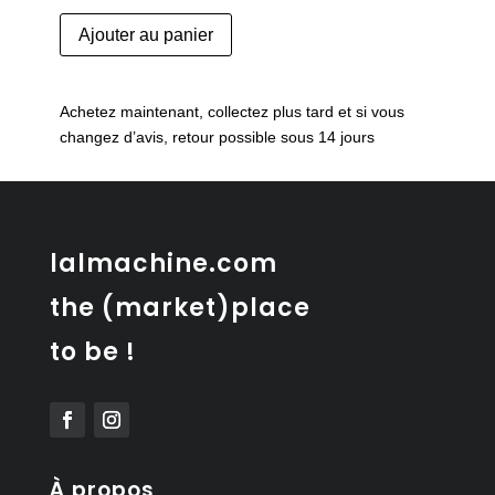
quantité
Ajouter au panier
de
Tables
gigognes
Achetez maintenant, collectez plus tard et si vous
en
changez d’avis, retour possible sous 14 jours
teck
danoises
lalmachine.com
the (market)place
to be !
À propos