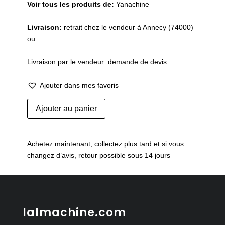
Voir tous les produits de:
Yanachine
Livraison:
retrait chez le vendeur à Annecy (74000)
ou
Livraison par le vendeur: demande de devis
Ajouter dans mes favoris
quantité
Ajouter au panier
de
Ancienne
table
Achetez maintenant, collectez plus tard et si vous
italienne
changez d’avis, retour possible sous 14 jours
chromée
lalmachine.com