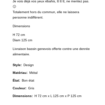
Je vois déjà vos yeux ébahis, tt tt tt, ne mentez pas.
🙂
Totalement hors du commun, elle ne laissera
personne indifférent.
Dimensions
H 72 cm
Diam 125 cm
Livraison bassin genevois offerte contre une denrée
alimentaire.
Style
:
Design
Matériau
:
Métal
État
:
Bon état
Couleur
:
Gris
Dimensions:
H 72 cm x L 125 cm x P 125 cm