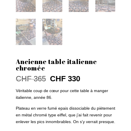
Ancienne table italienne
chromée
Le
Le
CHF
365
CHF
330
prix
prix
initial
actuel
Véritable coup de cœur pour cette table à manger
était :
est :
italienne, année 86.
CHF 365.
CHF 330.
Plateau en verre fumé epais dissociable du piètement
en métal chromé type eiffel, que j’ai fait revenir pour
enlever les pics innombrables. On s’y verrait presque.