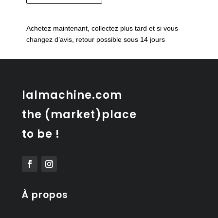
de
Canapé
modulaire
Achetez maintenant, collectez plus tard et si vous
vintage
changez d’avis, retour possible sous 14 jours
en
cuir
noir,
Suisse
1975
lalmachine.com
the (market)place
to be !
À propos