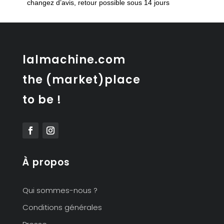
changez d’avis, retour possible sous 14 jours
par
Ake
Fribytter
lalmachine.com
the (market)place
to be !
À propos
Qui sommes-nous ?
Conditions générales