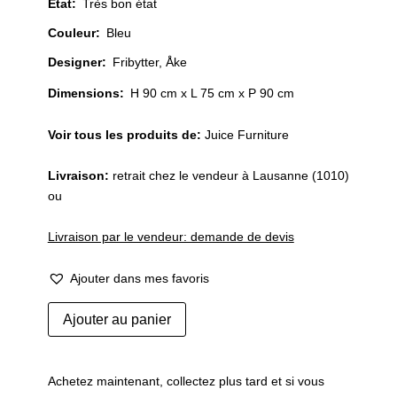
État
:
Très bon état
Couleur
:
Bleu
Designer
:
Fribytter, Åke
Dimensions:
H 90 cm x L 75 cm x P 90 cm
Voir tous les produits de:
Juice Furniture
Livraison:
retrait chez le vendeur à Lausanne (1010)
ou
Livraison par le vendeur: demande de devis
Ajouter dans mes favoris
quantité
Ajouter au panier
de
Fauteuil
cuir
Achetez maintenant, collectez plus tard et si vous
Kroken