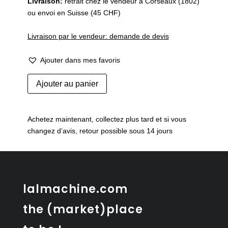
Livraison:
retrait chez le vendeur à Corseaux (1802)
ou envoi en Suisse (45 CHF)
Livraison par le vendeur: demande de devis
Ajouter dans mes favoris
quantité
Ajouter au panier
de
Fauteuil
HorgenGlarus
Achetez maintenant, collectez plus tard et si vous
-
changez d’avis, retour possible sous 14 jours
Max
Ernst
Haefeli
-
restauré
lalmachine.com
the (market)place