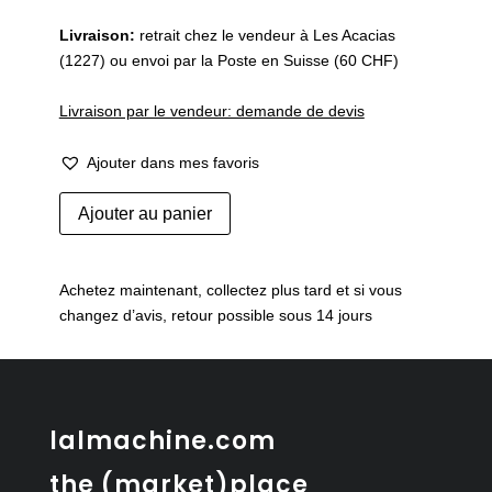
Livraison:
retrait chez le vendeur à Les Acacias
(1227) ou envoi par la Poste en Suisse (60 CHF)
Livraison par le vendeur: demande de devis
Ajouter dans mes favoris
quantité
Ajouter au panier
de
Fauteuil
Penta
Achetez maintenant, collectez plus tard et si vous
changez d’avis, retour possible sous 14 jours
lalmachine.com
the (market)place