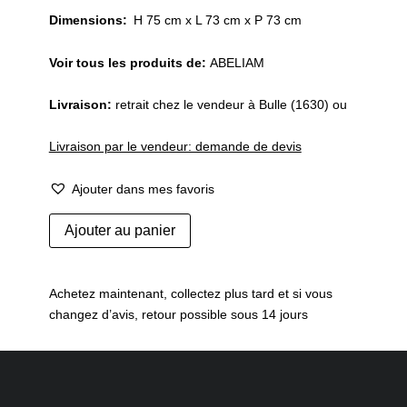
Dimensions:
H 75 cm x L 73 cm x P 73 cm
Voir tous les produits de:
ABELIAM
Livraison:
retrait chez le vendeur à Bulle (1630) ou
Livraison par le vendeur: demande de devis
Ajouter dans mes favoris
quantité
Ajouter au panier
de
Fauteuil
pivotant
Achetez maintenant, collectez plus tard et si vous
Circus
changez d’avis, retour possible sous 14 jours
par
Peter
Maly,
COR