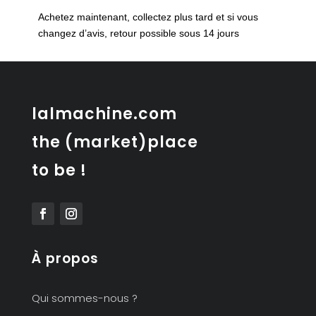
tchèque
Achetez maintenant, collectez plus tard et si vous
des
changez d’avis, retour possible sous 14 jours
années
50
lalmachine.com
the (market)place
to be !
À propos
Qui sommes-nous ?