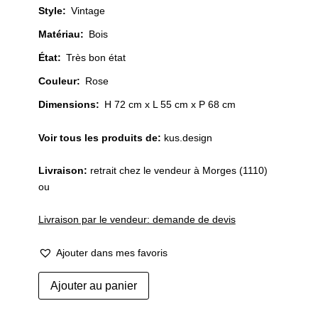
Style
:
Vintage
Matériau
:
Bois
État
:
Très bon état
Couleur
:
Rose
Dimensions:
H 72 cm x L 55 cm x P 68 cm
Voir tous les produits de:
kus.design
Livraison:
retrait chez le vendeur à Morges (1110)
ou
Livraison par le vendeur: demande de devis
Ajouter dans mes favoris
quantité
Ajouter au panier
de
Fauteuil