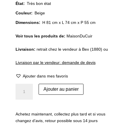
État
:
Très bon état
Couleur
:
Beige
Dimensions:
H 81 cm x L 74 cm x P 55 cm
Voir tous les produits de:
MaisonDuCuir
Livraison:
retrait chez le vendeur à Bex (1880) ou
Livraison par le vendeur: demande de devis
Ajouter dans mes favoris
quantité
Ajouter au panier
de
Fauteuils
Hugues
Chevalier
Achetez maintenant, collectez plus tard et si vous
–
changez d’avis, retour possible sous 14 jours
Cuir