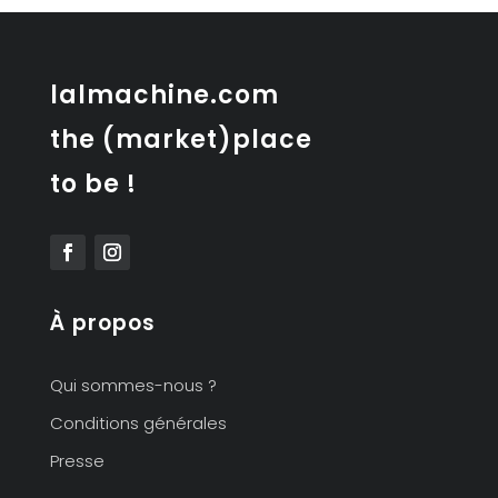
véritable
lalmachine.com
the (market)place
to be !
À propos
Qui sommes-nous ?
Conditions générales
Presse