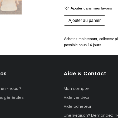
Ajouter dans mes favoris
quantité
Ajouter au panier
de
Paire
de
Achetez maintenant, collectez pl
fauteuils
possible sous 14 jours
en
teck
années
60
pos
Aide & Contact
mes-nous ?
Mon compte
ns générales
Aide vendeur
Aide acheteur
Une livraison? Demandez-n