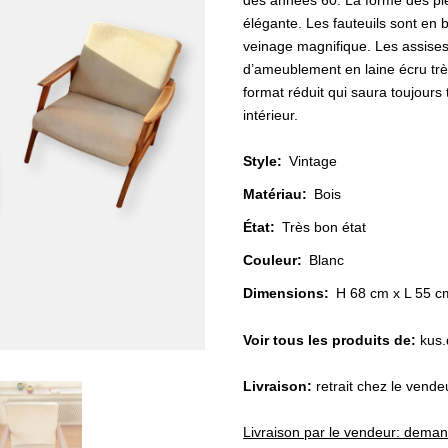
des années 60. La forme des pie
élégante. Les fauteuils sont en
veinage magnifique. Les assises
d’ameublement en laine écru très
format réduit qui saura toujours
intérieur.
Style
:
Vintage
Matériau
:
Bois
État
:
Très bon état
Couleur
:
Blanc
Dimensions:
H 68 cm x L 55 c
Voir tous les produits de:
kus.
Livraison:
retrait chez le vend
Livraison par le vendeur: dema