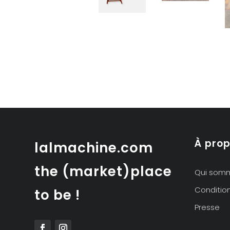
À pro
lalmachine.com
the (market)place
Qui som
Conditio
to be !
Presse