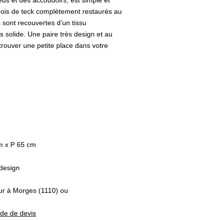
ds et des accoudoirs, est simple et
 bois de teck complètement restaurés au
 sont recouvertes d’un tissu
 solide. Une paire très design et au
 trouver une petite place dans votre
m x P 65 cm
design
eur à Morges (1110) ou
nde de devis