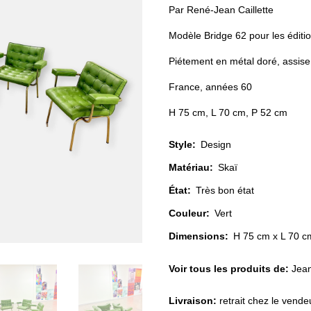
Par René-Jean Caillette
Modèle Bridge 62 pour les éditi
Piétement en métal doré, assise
France, années 60
H 75 cm, L 70 cm, P 52 cm
Style
:
Design
Matériau
:
Skaï
État
:
Très bon état
Couleur
:
Vert
Dimensions:
H 75 cm x L 70 c
Voir tous les produits de:
Jean
Livraison:
retrait chez le vend