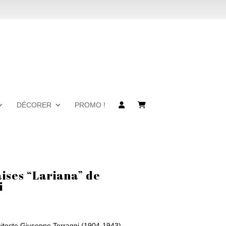
DÉCORER
PROMO !
ises “Lariana” de
i
hitecte Giuseppe Terragni (1904-1943)