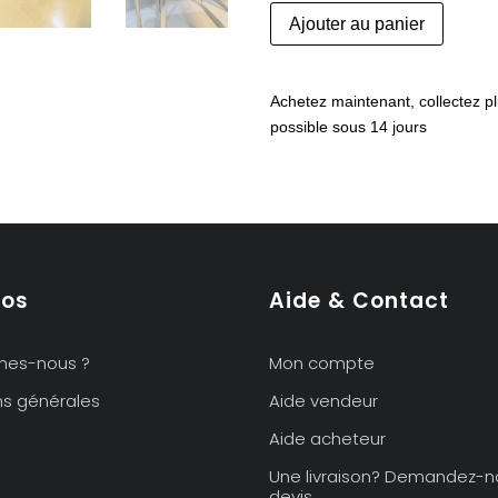
quantité
Ajouter au panier
de
Ensemble
de
Achetez maintenant, collectez pl
5
possible sous 14 jours
chaises
"Lariana"
de
Giuseppe
Terragni
pos
Aide & Contact
mes-nous ?
Mon compte
ns générales
Aide vendeur
Aide acheteur
Une livraison? Demandez-n
devis