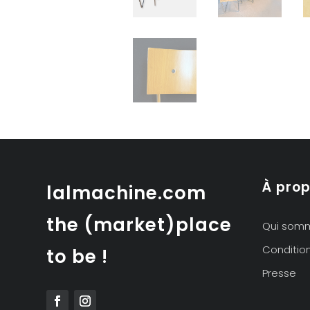
À pro
lalmachine.com
the (market)place
Qui som
Conditio
to be !
Presse