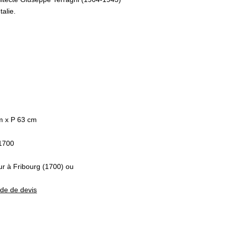
alie.
m x P 63 cm
1700
eur à Fribourg (1700) ou
nde de devis