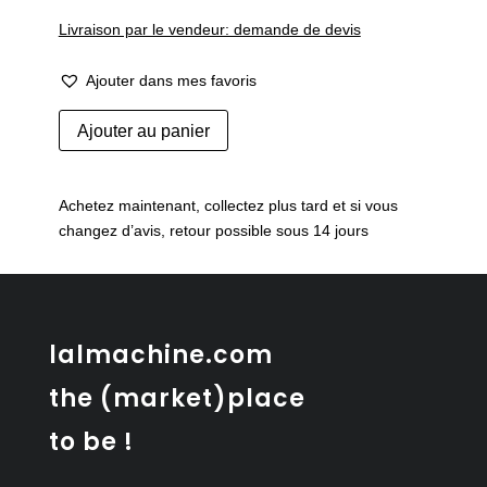
Livraison par le vendeur: demande de devis
Ajouter dans mes favoris
quantité
Ajouter au panier
de
Fauteuil
Saarinen
Achetez maintenant, collectez plus tard et si vous
changez d’avis, retour possible sous 14 jours
lalmachine.com
the (market)place
to be !