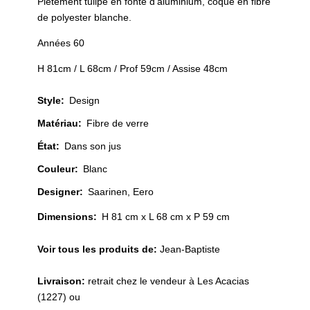
Piètement tulipe en fonte d’aluminium, coque en fibre
de polyester blanche.
Années 60
H 81cm / L 68cm / Prof 59cm / Assise 48cm
Style
:
Design
Matériau
:
Fibre de verre
État
:
Dans son jus
Couleur
:
Blanc
Designer
:
Saarinen, Eero
Dimensions:
H 81 cm x L 68 cm x P 59 cm
Voir tous les produits de:
Jean-Baptiste
Livraison:
retrait chez le vendeur à Les Acacias
(1227) ou