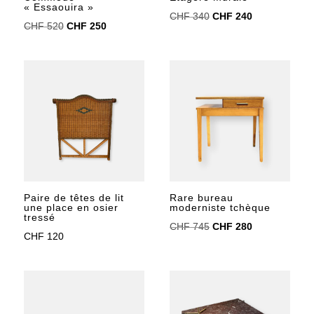
« Essaouira »
Le
Le
CHF
340
CHF
240
Le
Le
CHF
520
CHF
250
prix
prix
prix
prix
initial
actuel
initial
actuel
était :
est :
était :
est :
CHF 340.
CHF 240.
CHF 520.
CHF 250.
Paire de têtes de lit
Rare bureau
une place en osier
moderniste tchèque
tressé
Le
Le
CHF
745
CHF
280
CHF
120
prix
prix
initial
actuel
était :
est :
CHF 745.
CHF 280.