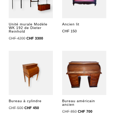
Ancien lit
Unité murale Modèle
WK 192 de Dieter
CHF
150
Reinhold
Le
Le
CHF
4200
CHF
3300
prix
prix
initial
actuel
était :
est :
CHF 4200.
CHF 3300.
Bureau à cylindre
Bureau américain
ancien
Le
Le
CHF
500
CHF
450
Le
Le
CHF
850
CHF
700
prix
prix