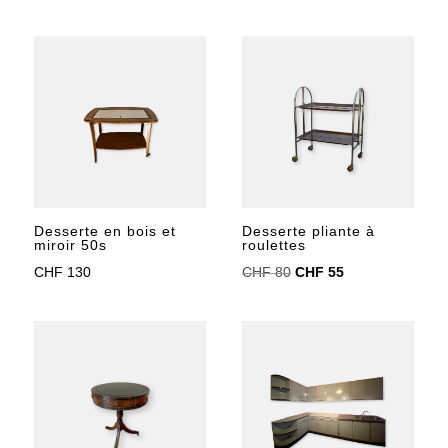
prix
prix
initial
actuel
initial
actuel
était :
est :
était :
est :
CHF 500.
CHF 450.
CHF 850.
CHF 700.
Desserte en bois et
Desserte pliante à
miroir 50s
roulettes
Le
Le
CHF
130
CHF
80
CHF
55
prix
prix
initial
actuel
était :
est :
CHF 80.
CHF 55.