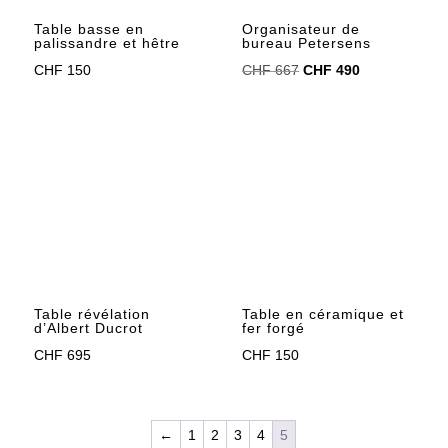
Table basse en
Organisateur de
palissandre et hêtre
bureau Petersens
Le
Le
CHF
150
CHF
667
CHF
490
prix
prix
initial
actuel
était :
est :
CHF 667.
CHF 490.
Table révélation
Table en céramique et
d’Albert Ducrot
fer forgé
CHF
695
CHF
150
←
1
2
3
4
5