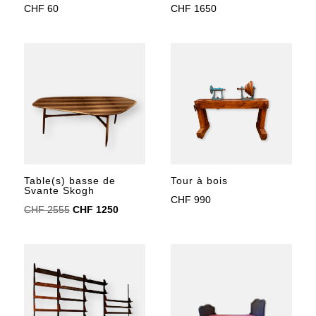
CHF
60
CHF
1650
Tour à bois
Table(s) basse de
Svante Skogh
CHF
990
Le
Le
CHF
2555
CHF
1250
prix
prix
initial
actuel
était :
est :
CHF 2555.
CHF 1250.