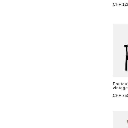
CHF
12
Fauteu
vintag
CHF
75