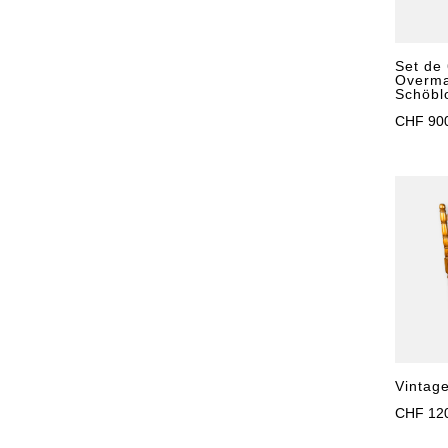
Set de 
Overma
Schöbl
CHF
90
Vintag
CHF
12