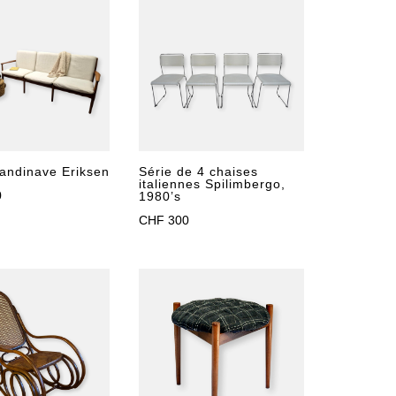
était :
est :
CHF 500.
CHF 300.
andinave Eriksen
Série de 4 chaises
italiennes Spilimbergo,
0
1980’s
CHF
300