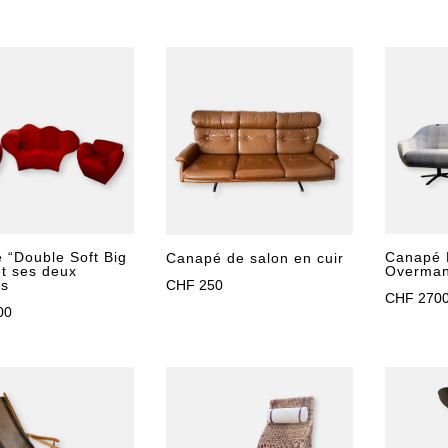
 “Double Soft Big
Canapé 
Canapé de salon en cuir
et ses deux
Overma
CHF
250
ls
CHF
270
00