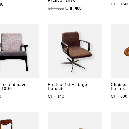
France, 1970
CHF
150
80
Le
Le
CHF
550
CHF
480
prix
prix
initial
actuel
était :
est :
CHF 550.
CHF 480.
Fauteuil(s) vintage
il scandinave
Chaises 
Eurosite
e 1960
Eames
CHF
140
0
CHF
690