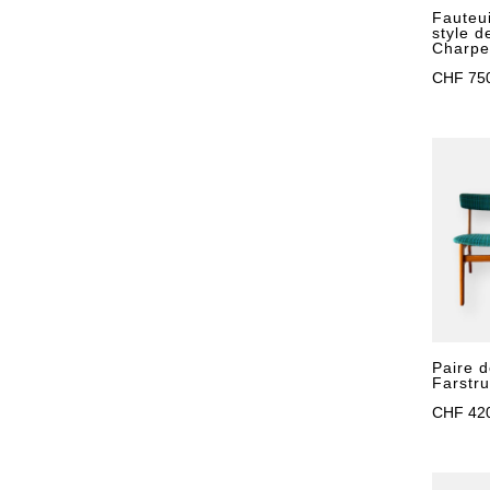
Fauteui
style 
Charpe
CHF
75
Paire d
Farstr
CHF
42