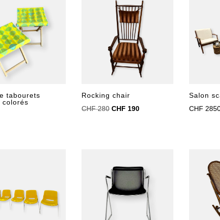
e tabourets
Rocking chair
Salon sc
 colorés
Le
Le
CHF
280
CHF
190
CHF
285
prix
prix
initial
actuel
était :
est :
CHF 280.
CHF 190.