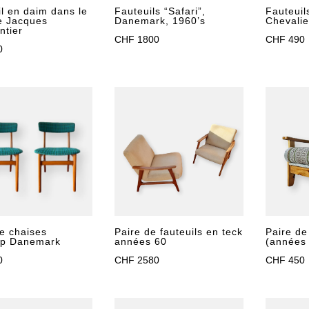
Fauteuils “Safari”,
l en daim dans le
Fauteui
Danemark, 1960’s
de Jacques
Chevalie
ntier
CHF
1800
CHF
490
0
e chaises
Paire de fauteuils en teck
Paire de
up Danemark
années 60
(années
0
CHF
2580
CHF
450