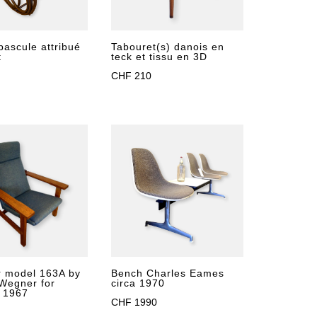
bascule attribué
Tabouret(s) danois en
t
teck et tissu en 3D
CHF
210
r model 163A by
Bench Charles Eames
 Wegner for
circa 1970
 1967
CHF
1990