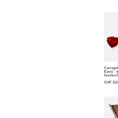
Canapé
Easy” 
fauteui
CHF
52