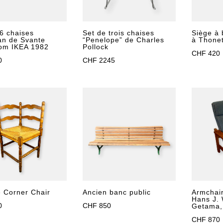
6 chaises
Set de trois chaises
Siège à 
n de Svante
“Penelope” de Charles
à Thone
om IKEA 1982
Pollock
CHF
420
0
CHF
2245
Ancien banc public
Armchai
e Corner Chair
Hans J.
CHF
850
0
Getama,
CHF
870