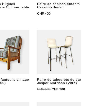
ls Hugues
Paire de chaises enfants
r – Cuir véritable
Casalino Junior
CHF
400
 fauteuils vintage
Paire de tabourets de bar
 60)
Jasper Morrison (Vitra)
Le
Le
CHF
500
CHF
300
prix
prix
initial
actuel