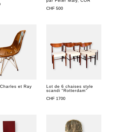
par Peter Maly, COR
0
CHF
500
Lot de 6 chaises style
Charles et Ray
scandi “Rotterdam”
CHF
1700