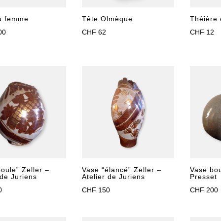
Tête Olmèque
Théière 
u femme
CHF
62
CHF
12
00
oule” Zeller –
Vase “élancé” Zeller –
Vase bo
 de Juriens
Atelier de Juriens
Presset
0
CHF
150
CHF
200