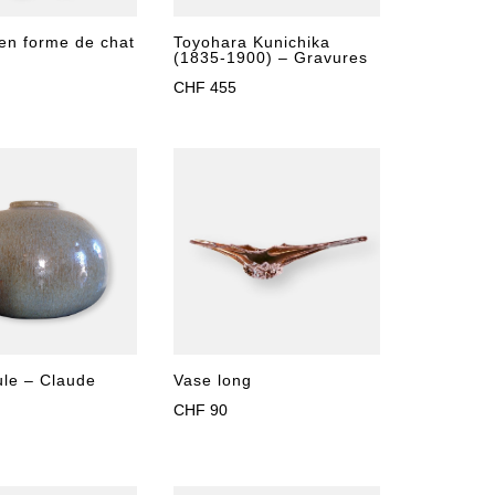
en forme de chat
Toyohara Kunichika
(1835-1900) – Gravures
CHF
455
ule – Claude
Vase long
CHF
90