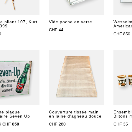
re pliant 107, Kurt
Vide poche en verre
Wesselm
1999
America
CHF
44
0
CHF
850
Couverture tissée main
Ensembl
ne plaque
en laine d’agneau douce
Biltons m
taire Seven Up
Le
Le
CHF
280
CHF
35
0
CHF
850
prix
prix