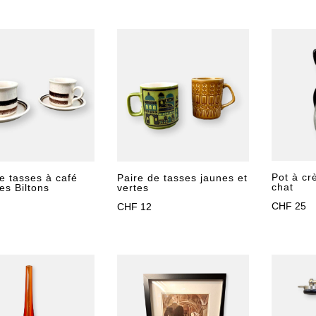
initial
actuel
était :
est :
CHF 950.
CHF 850.
Pot à c
Paire de tasses jaunes et
e tasses à café
chat
vertes
es Biltons
CHF
25
CHF
12