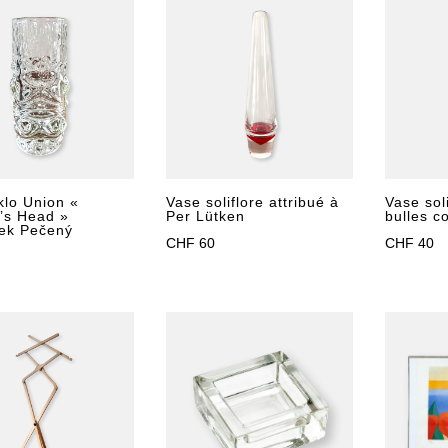
klo Union «
Vase soliflore attribué à
Vase sol
’s Head »
Per Lütken
bulles c
šek Pečený
CHF
60
CHF
40