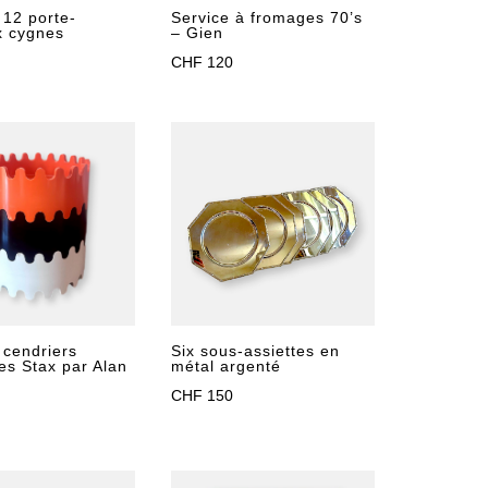
 12 porte-
Service à fromages 70’s
x cygnes
– Gien
CHF
120
Six sous-assiettes en
 cendriers
métal argenté
es Stax par Alan
CHF
150