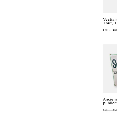
Vestiai
Thut, 
CHF
34
Ancien
publici
CHF
95