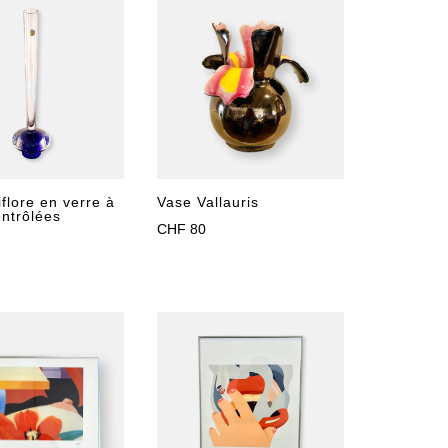
iflore en verre à
Vase Vallauris
ontrôlées
CHF
80