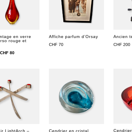
ntage en verre
Affiche parfum d’Orsay
Ancien t
so rouge et
CHF
70
CHF
200
Le
Le
CHF
80
prix
prix
initial
actuel
était :
est :
CHF 90.
CHF 80.
Cendrier
Cendrier en cristal,
ir LightArch –